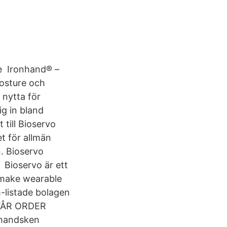
de Ironhand® –
Posture och
 nytta för
ig in bland
 till Bioservo
t för allmän
. Bioservo
 Bioservo är ett
 make wearable
-listade bolagen
: FÅR ORDER
handsken