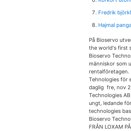
Fredrik björk
Hajmal panga
På Bioservo utve
the world's firs
Bioservo Technol
människor som ut
rentalföretagen. 
Tehnologies för e
daglig fre, nov 
Technologies AB 
ungt, ledande f
technologies bas
Bioservo Technol
FRÅN LOXAM PÅ 