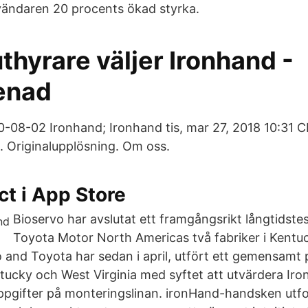
vändaren 20 procents ökad styrka.
hyrare väljer Ironhand -
enad
08-02 Ironhand; Ironhand tis, mar 27, 2018 10:31 C
 Originalupplösning. Om oss.
ct i App Store
Bioservo har avslutat ett framgångsrikt långtidste
Toyota Motor North Americas två fabriker i Kentu
o and Toyota har sedan i april, utfört ett gemensamt 
entucky och West Virginia med syftet att utvärdera Ir
ppgifter på monteringslinan. ironHand-handsken utf