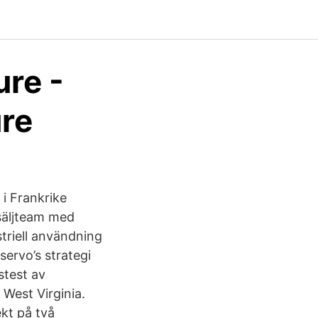
re -
re
 i Frankrike
säljteam med
striell användning
ervo’s strategi
stest av
West Virginia.
ekt på två